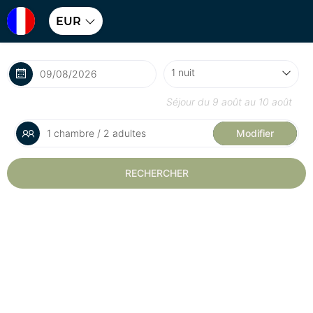
EUR
Séjour du
9 août
au
10 août
1 chambre / 2 adultes
Modifier