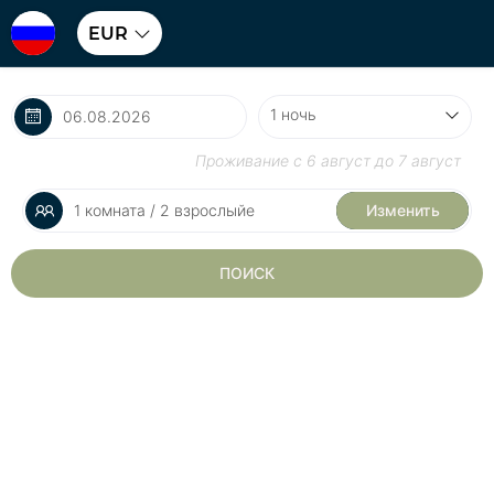
EUR
Проживание с
6 август
до
7 август
1 комната / 2 взрослыйе
Изменить