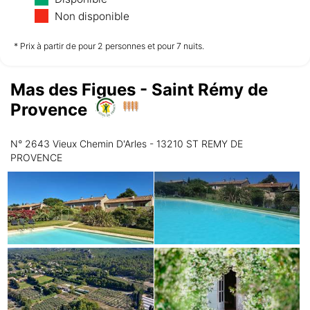
11/08
12/08
13/08
Non disponible
à partir de
à partir de
à partir de
* Prix à partir de pour 2 personnes et pour 7 nuits.
*
*
*
1 743,35 €
1 743,35 €
1 743,35 €
Mas des Figues - Saint Rémy de
Vendredi
14/08
Provence
à partir de
N° 2643 Vieux Chemin D'Arles - 13210 ST REMY DE
*
1 743,35 €
PROVENCE