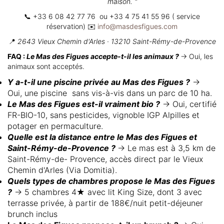
maison. "
📞 +33 6 08 42 77 76 ou +33 4 75 41 55 96 ( service
réservation) ✉️
info@masdesfigues.com
📍
2643 Vieux Chemin d'Arles · 13210 Saint-Rémy-de-Provence
FAQ :
Le Mas des Figues accepte-t-il les animaux ?
→ Oui, les
animaux sont acceptés.
Y a-t-il une piscine privée au Mas des Figues ?
→
Oui, une piscine sans vis-à-vis dans un parc de 10 ha.
Le Mas des Figues est-il vraiment bio ?
→ Oui, certifié
FR-BIO-10, sans pesticides, vignoble IGP Alpilles et
potager en permaculture.
Quelle est la distance entre le Mas des Figues et
Saint-Rémy-de-Provence ?
→ Le mas est à 3,5 km de
Saint-Rémy-de- Provence, accès direct par le Vieux
Chemin d'Arles (Via Domitia).
Quels types de chambres propose le Mas des Figues
?
→ 5 chambres 4★ avec lit King Size, dont 3 avec
terrasse privée, à partir de 188€/nuit petit-déjeuner
brunch inclus