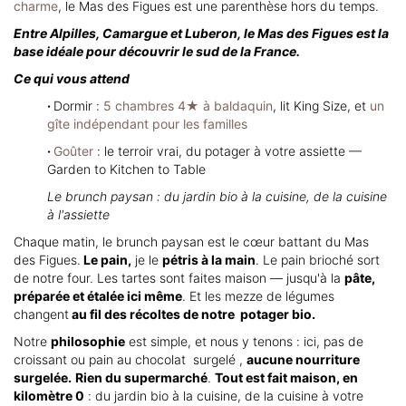
charme
, le Mas des Figues est une parenthèse hors du temps.
Entre Alpilles, Camargue et Luberon, le Mas des Figues est la
base idéale pour découvrir le sud de la France.
Ce qui vous attend
·
Dormir :
5 chambres 4★ à baldaquin
, lit King Size, et
un
gîte indépendant pour les familles
·
Goûter
: le terroir vrai, du potager à votre assiette —
Garden to Kitchen to Table
Le brunch paysan : du jardin bio à la cuisine, de la cuisine
à l'assiette
Chaque matin, le brunch paysan est le cœur battant du Mas
des Figues.
Le pain,
je le
pétris à la main
. Le pain brioché sort
de notre four. Les tartes sont faites maison — jusqu'à la
pâte,
préparée et étalée ici même
. Et les mezze de légumes
changent
au fil des récoltes de notre potager bio.
Notre
philosophie
est simple, et nous y tenons : ici, pas de
croissant ou pain au chocolat surgelé ,
aucune nourriture
surgelée.
Rien du supermarché
.
Tout est fait maison, en
kilomètre 0
: du jardin bio à la cuisine, de la cuisine à votre