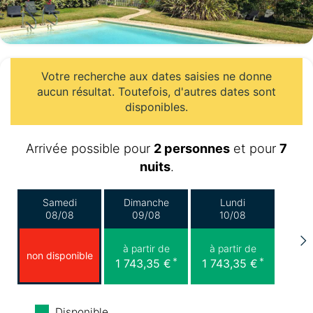
Votre recherche aux dates saisies ne donne
aucun résultat. Toutefois, d'autres dates sont
disponibles.
Arrivée possible pour
2 personnes
et pour
7
nuits
.
Samedi
Dimanche
Lundi
08/08
09/08
10/08
à partir de
à partir de
non disponible
*
*
1 743,35 €
1 743,35 €
Mardi
Mercredi
Jeudi
Disponible