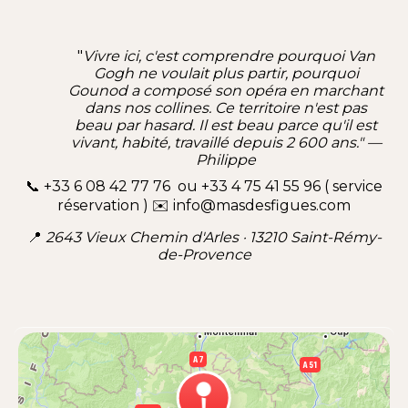
"
Vivre ici, c'est comprendre pourquoi
Van
Gogh
ne voulait plus partir, pourquoi
Gounod a composé son opéra en
marchant
dans nos collines
. Ce territoire n'est pas
beau par hasard. Il est beau parce qu'il est
vivant, habité, travaillé depuis 2 600 ans." —
Philippe
📞 +33 6 08 42 77 76 ou +33 4 75 41 55 96 ( service
réservation ) ✉️
info@masdesfigues.com
📍
2643 Vieux Chemin d'Arles · 13210 Saint-Rémy-
de-Provence