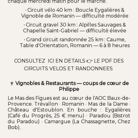
chaque mercredi matin pour le marché.
·
Circuit vélo
40 km : Boucle
Eygalières
&
Vignoble de Romanin
— difficulté modérée
·
Circuit gravel 30 km : Alpilles Sauvages &
Chapelle Saint-Gabriel
— difficulté élevée
·
Grand circuit randonnée
25 km :
Caume
,
Table d'Orientation, Romanin — 6 à 8 heures
CONSULTEZ ICI EN DETAILS 👉
LE PDF DES
CIRCUITS VELOS ET RANDONNEES
🍷
Vignobles & Restaurants — coups de cœur de
Philippe
Le Mas des Figues est au cœur de l'AOC Baux-de-
Provence.
Trévallon
·
Romanin
·
Mas de la Dame
·
Château d'Estoublon
. En bouche : Eygalières
(Café du Progrès
, 25 € menu) · Paradou
(Bistrot
du Paradou
) · Camargue (
La Chassagnette
,
Chez
Bob
).