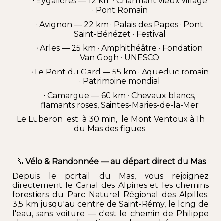
·
Eygalières
— 12 km · Charmant vieux village
· Pont Romain
·
Avignon
— 22 km ·
Palais des Papes
·
Pont
Saint-Bénézet
·
Festival
·
Arles
— 25 km ·
Amphithéâtre · Fondation
Van Gogh
· UNESCO
·
Le Pont du Gard
— 55 km · Aqueduc romain
· Patrimoine mondial
·
Camargue
— 60 km · Chevaux blancs,
flamants roses,
Saintes-Maries-de-la-Mer
Le Luberon est à 30 min, le Mont Ventoux à 1h
du Mas des figues
🚴
Vélo & Randonnée — au départ direct du Mas
Depuis le portail du Mas, vous rejoignez
directement le
Canal des Alpines
et les
chemins
forestiers
du
Parc Naturel Régional des Alpilles.
3,5 km jusqu'au centre de Saint-Rémy, le long de
l'eau, sans voiture — c'est le
chemin
de Philippe