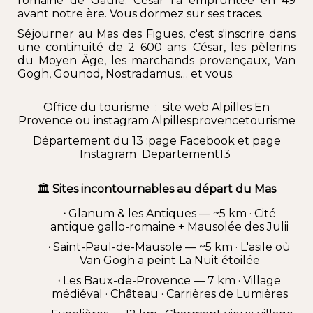
romaine de Gaule. César l'a empruntée en 49
avant notre ère. Vous dormez sur ses traces.
Séjourner au Mas des Figues, c'est s'inscrire dans
une continuité de 2 600 ans. César, les pèlerins
du Moyen Âge, les
marchands provençaux
,
Van
Gogh
,
Gounod
,
Nostradamus
… et vous.
Office du tourisme : site web
Alpilles En
Provence
ou instagram
Alpillesprovencetourisme
Département du 13 :page
Facebook
et page
Instagram
Departement13
🏛️
Sites incontournables au départ du Mas
·
Glanum & les Antiques
— ~5 km · Cité
antique gallo-romaine + Mausolée des Julii
·
Saint-Paul-de-Mausole
— ~5 km · L'asile où
Van Gogh a peint La Nuit étoilée
·
Les Baux-de-Provence
— 7 km · Village
médiéval ·
Château
·
Carrières de Lumières