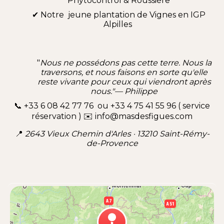
Phytocontrol & Roussière
✔ Notre jeune plantation de Vignes en IGP
Alpilles
"
Nous ne possédons pas cette terre. Nous la
traversons, et nous faisons en sorte qu'elle
reste vivante pour ceux qui viendront après
nous."—
Philippe
📞 +33 6 08 42 77 76 ou +33 4 75 41 55 96 ( service
réservation ) ✉️
info@masdesfigues.com
📍
2643 Vieux Chemin d'Arles · 13210 Saint-Rémy-
de-Provence