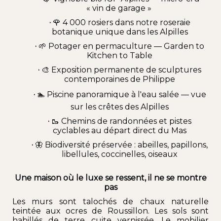
« vin de garage »
·
🌹 4 000 rosiers dans notre roseraie
botanique unique dans les
Alpilles
·
🌱 Potager en permaculture —
Garden to
Kitchen to Table
·
🎨 Exposition permanente de
sculptures
contemporaines
de Philippe
·
🏊 Piscine panoramique à l'eau salée — vue
sur les crêtes des Alpilles
·
🥾 Chemins de
randonnée
s et
pistes
cyclables
au départ direct du Mas
·
🦋 Biodiversité préservée : abeilles, papillons,
libellules, coccinelles, oiseaux
Une maison où le luxe se ressent, il ne se montre
pas
Les murs sont talochés de chaux naturelle
teintée aux ocres de Roussillon. Les sols sont
habillés de terre cuite vernissée. Le mobilier