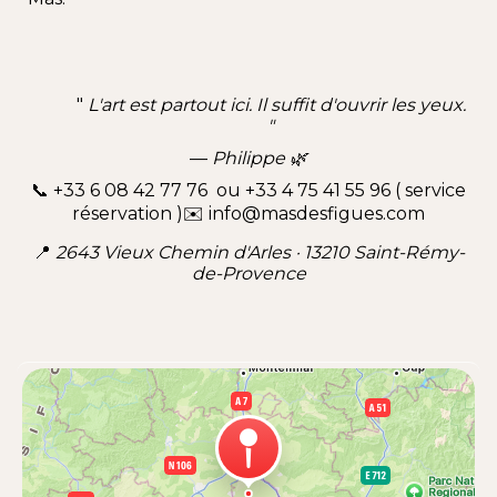
"
L'art est partout ici. Il suffit d'ouvrir les yeux.
"
—
Philippe
🌿
📞 +33 6 08 42 77 76 ou +33 4 75 41 55 96 ( service
réservation )✉️
info@masdesfigues.com
📍
2643 Vieux Chemin d'Arles · 13210 Saint-Rémy-
de-Provence