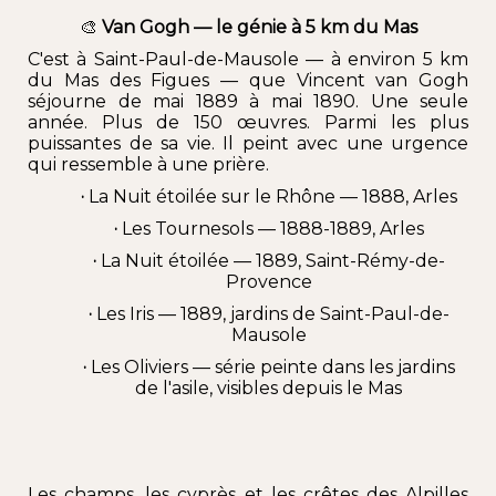
🎨
Van Gogh — le génie à 5 km du Mas
C'est à
Saint-Paul-de-Mausole
— à environ 5 km
du Mas des Figues — que
Vincent van Gogh
séjourne de mai 1889 à mai 1890. Une seule
année. Plus de 150 œuvres. Parmi les plus
puissantes de sa vie. Il
peint
avec une urgence
qui ressemble à une prière.
·
La Nuit étoilée sur le Rhône — 1888, Arles
·
Les Tournesols — 1888-1889, Arles
·
La Nuit étoilée — 1889, Saint-Rémy-de-
Provence
·
Les Iris — 1889, jardins de Saint-Paul-de-
Mausole
·
Les Oliviers — série peinte dans les jardins
de l'asile, visibles depuis le Mas
Les champs, les cyprès et les crêtes des Alpilles