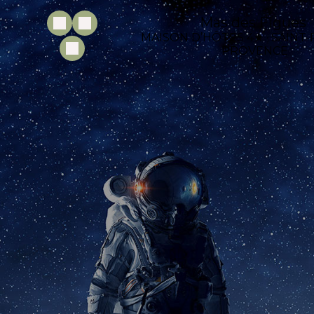
Mas des Figues
MAISON D’HÔTES 4★ · SAINT
PROVENCE