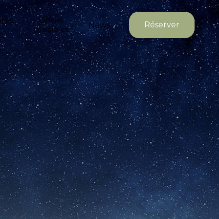
res
Offres
Réserver
News
spéciales