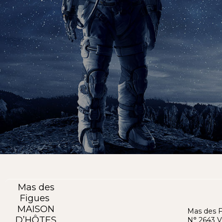
Mas des
Figues
MAISON
Mas des 
D’HÔTES
N° 2643 V