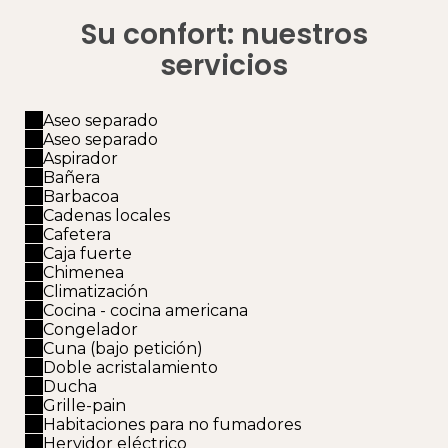
Su confort: nuestros
servicios
Aseo separado
Aseo separado
Aspirador
Bañera
Barbacoa
Cadenas locales
Cafetera
Caja fuerte
Chimenea
Climatización
Cocina - cocina americana
Congelador
Cuna (bajo petición)
Doble acristalamiento
Ducha
Grille-pain
Habitaciones para no fumadores
Hervidor eléctrico