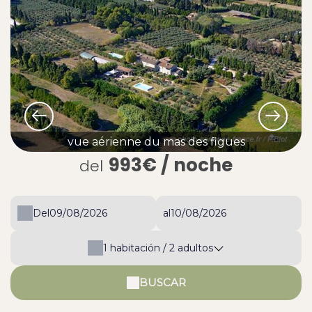
vue aérienne du mas des figues
993€
/ noche
del
Del
al
1
habitación /
2
adultos
BUSCAR