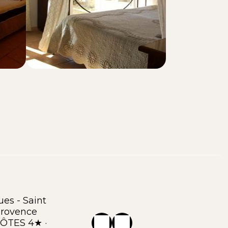
es - Saint
rovence
ÔTES 4★ ·