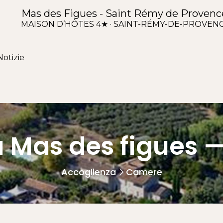
Mas des Figues - Saint Rémy de Provenc
MAISON D’HÔTES 4★ · SAINT-RÉMY-DE-PROVEN
Notizie
u Mas des figues —
Accoglienza
Camere