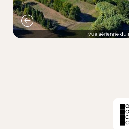
vue aérienne du 
O
O
C
C