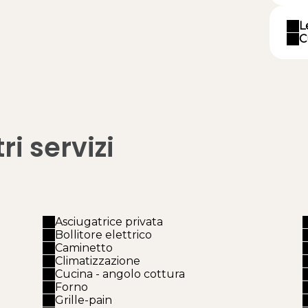
L
C
ri servizi
Asciugatrice privata
Bollitore elettrico
Caminetto
Climatizzazione
Cucina - angolo cottura
Forno
Grille-pain