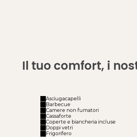
Il tuo comfort, i nost
Asciugacapelli
Barbecue
Camere non fumatori
Cassaforte
Coperte e biancheria incluse
Doppi vetri
Frigorifero