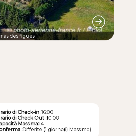
mas des figues
rario di Check-in :
16:00
rario di Check Out :
10:00
apacità Massima:
14
onferma :
Differite (1 giorno(i) Massimo)