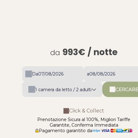
993€
/ notte
da
Da
a
CERCAR
1
camera da letto /
2
adulti
Click & Collect
Prenotazione Sicura al 100%, Migliori Tariffe
Garantite, Conferma Immediata
Pagamento garantito da