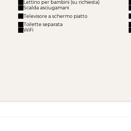
Lettino per bambini (su richiesta)
Scalda asciugamani
Televisore a schermo piatto
Toilette separata
WiFi