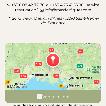
📞 +33 6 08 42 77 76 ou +33 4 75 41 55 96 ( service
réservation ) ✉️
info@masdesfigues.com
📍
2643 Vieux Chemin d'Arles · 13210 Saint-Rémy-
de-Provence
Venire da noi
Mas des Figues - Saint Rémy de Provence