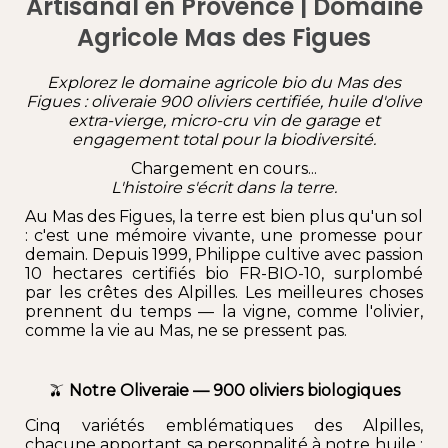
Artisanal en Provence | Domaine
Agricole Mas des Figues
Explorez le domaine agricole bio du Mas des
Figues :
oliveraie 900 oliviers certifiée
,
huile d'olive
extra
-vierge, micro-cru vin de garage et
engagement total pour la biodiversité.
Chargement en cours...
L'histoire s'écrit dans la terre.
Au
Mas des Figues
, la
terre
est bien plus qu'un sol
: c'est une mémoire vivante, une promesse pour
demain. Depuis 1999, Philippe cultive avec passion
10 hectares certifiés bio FR-BIO-10, surplombé
par les crêtes des
Alpilles
. Les meilleures choses
prennent du temps — la vigne, comme l'olivier,
comme la vie au
Mas
, ne se pressent pas.
🫒
Notre Oliveraie — 900 oliviers biologiques
Cinq variétés emblématiques des Alpilles,
chacune apportant sa personnalité à notre huile :