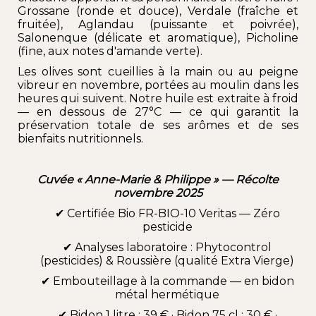
Grossane (ronde et douce), Verdale (fraîche et
fruitée), Aglandau (puissante et poivrée),
Salonenque (délicate et aromatique), Picholine
(fine, aux notes d'amande verte).
Les olives sont cueillies à la main ou au peigne
vibreur en novembre, portées au moulin dans les
heures qui suivent. Notre huile est extraite à froid
— en dessous de 27°C — ce qui garantit la
préservation totale de ses arômes et de ses
bienfaits nutritionnels.
Cuvée « Anne-Marie & Philippe » — Récolte
novembre 2025
✔ Certifiée Bio FR-BIO-10 Veritas — Zéro
pesticide
✔ Analyses laboratoire : Phytocontrol
(pesticides) & Roussière (qualité Extra Vierge)
✔ Embouteillage à la commande — en bidon
métal hermétique
✔ Bidon 1 litre : 39 € · Bidon 75 cl : 30 € ·