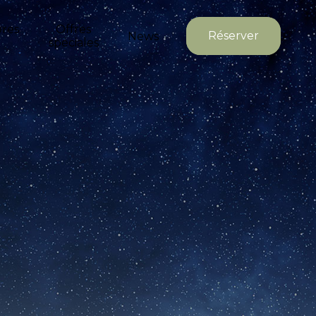
res
Offres
Réserver
News
spéciales