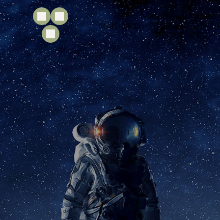
Mas des Figues
MAISON D’HÔTES 4★ · SAINT
PROVENCE