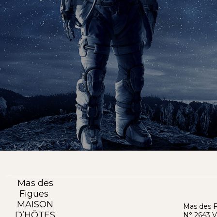
Mas des
Figues
MAISON
Mas des 
D’HÔTES
N° 2643 V