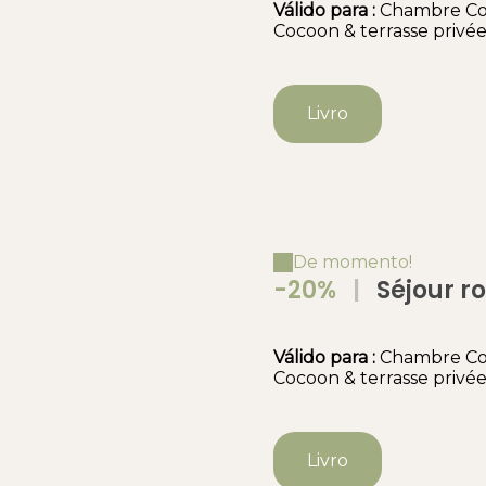
Válido
para
:
Chambre Cos
Chambre Avec Pet
Cocoon & terrasse privé
Brunch", Taxes D
Livro
De momento!
-20%
|
Séjour romantique sous les
oliviers-Last min
chambre avec pet
Válido
para
:
Chambre Cos
taxes de séjour
Cocoon & terrasse privé
Livro