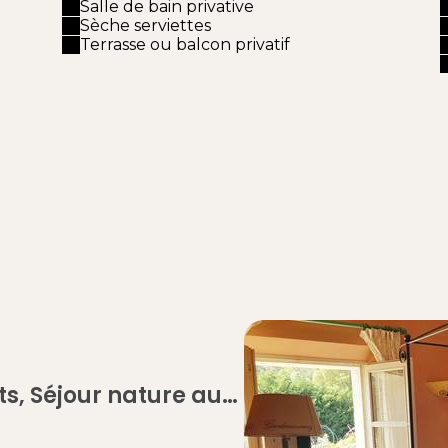
Salle de bain privative
Sèche serviettes
Terrasse ou balcon privatif
eraie – Mas des
émy‑de‑Provence