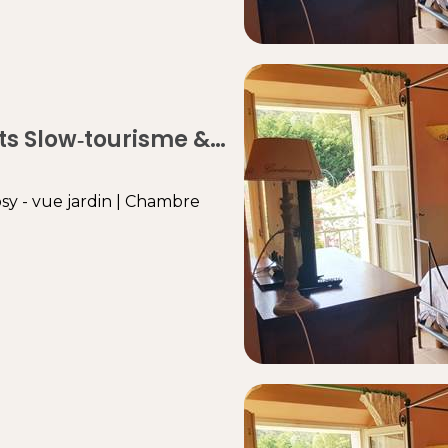
 nature dans les
y - vue jardin
|
Chambre
 " Brunch", Taxes De Séjour
e