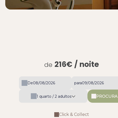
216€
/ noite
de
De
para
PROCURA
1
quarto /
2
adultos
Click & Collect