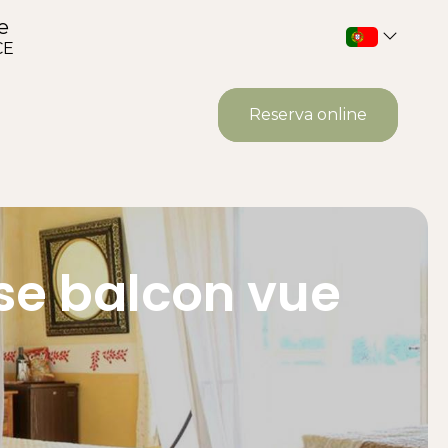
e
CE
Reserva online
se balcon vue