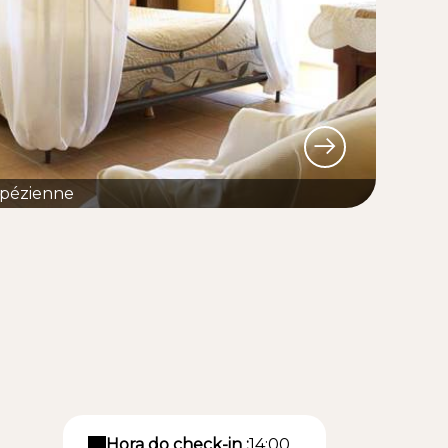
pézienne
Hora do check-in :
14:00