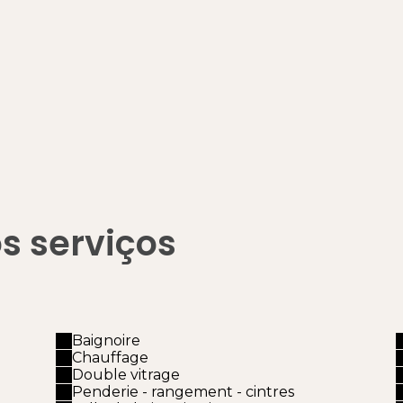
s serviços
Baignoire
Chauffage
Double vitrage
Penderie - rangement - cintres