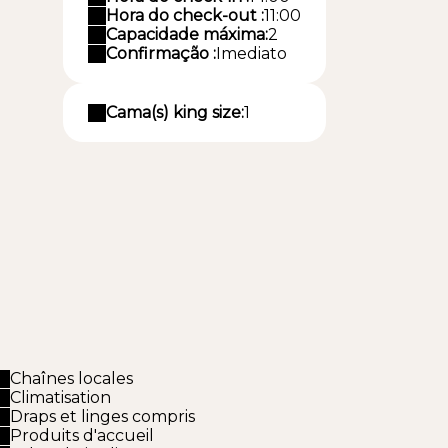
Hora do check-out :
11:00
Capacidade máxima:
2
Confirmação :
Imediato
Cama(s) king size:
1
Chaînes locales
Climatisation
Draps et linges compris
Produits d'accueil