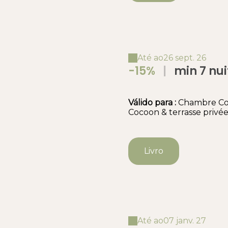
Até ao
26 sept. 26
-15%
|
min 7 nuits Slow‑tourisme &
détente – Séjour
Alpilles Chambre Avec Petits
Válido
para
:
Chambre Cos
Déjeuners
Cocoon & terrasse privé
Livro
Até ao
07 janv. 27