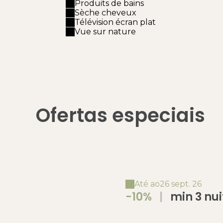
Produits de bains
Sèche cheveux
Télévision écran plat
Vue sur nature
Ofertas especiais
Até ao
26 sept. 26
-10%
|
min 3 nuits, Séjour nature au
coeur d'une oliv
Figues, Saint‑R